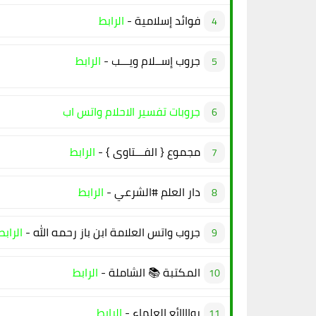
فوائد إسلامية -
الرابط
جروب إســلام ويـــب -
الرابط
جروبات تفسير الاحلام واتس اب
مجموع { الفـــتاوى } -
الرابط
دار العلم #الشرعي -
الرابط
جروب واتس العلامة ابن باز رحمه الله -
الرابط
المكتبة 📚 الشاملة -
الرابط
رواااائع العلماء -
الرابط