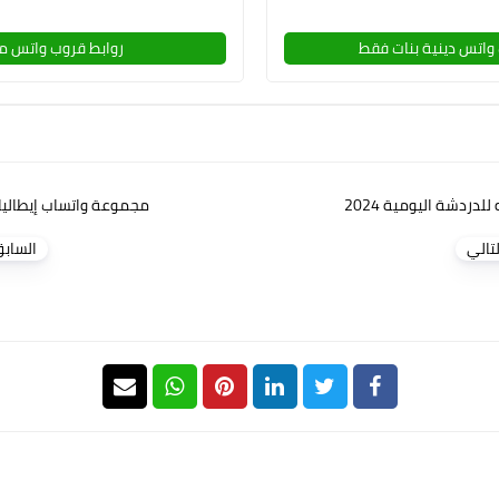
روابط قروب واتس م
لدردشة اليومية 2024
مجموعة واتساب إيطاليا
لتالي
الساب