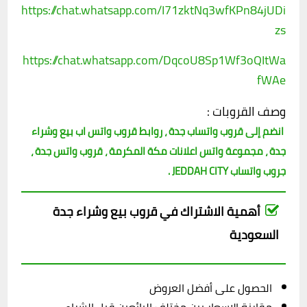
https://chat.whatsapp.com/I71zktNq3wfKPn84jUDi
zs
https://chat.whatsapp.com/DqcoU8Sp1Wf3oQItWa
fWAe
وصف القروبات :
انضم إلى قروب واتساب جدة ، روابط قروب واتس اب بيع وشراء
جدة ، مجموعة واتس اعلانات مكة المكرمة ، قروب واتس جدة ،
جروب واتساب JEDDAH CITY .
أهمية الاشتراك في قروب بيع وشراء جدة
السعودية
الحصول على أفضل العروض
مقارنة الاسعار بين مختلف البائعين قبل الشراء