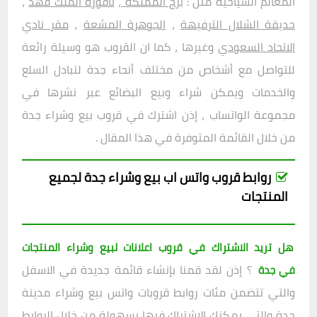
المعالم السياحية مثل :
برج المملكة
،
نافورة الملك فهد
،
حديقة الشلال الترفيهة
،
الجوهرة المشعة
،
مقر نادي
الاتحاد السعودي
وغيرها ، كما ان القروب هو وسيلة رائعة
للتواصل مع أشخاص من مختلف أنحاء جدة لتبادل السلع
والخدمات ويمكن شراء وبيع البضائع عبر نشرها في
مجموعة الواتساب ، إذن اشترك في قروب بيع وشراء جدة
من خلال القائمة المتوفرة في هذا المقال .
روابط قروب واتس اب بيع وشراء جدة لجميع
المنتجات
هل تريد الاشتراك في قروب اعلانات لبيع وشراء المنتجات
؟ إذن لقد قمنا بإنشاء قائمة جديدة في الاسفل
في جدة
والتي تتضمن مئات روابط قروبات واتس بيع وشراء مدينة
جدة والتي يمكنك الاشتراك فيها بسهولة من خلال الروابط