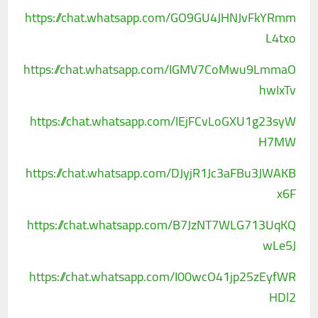
https://chat.whatsapp.com/GO9GU4JHNJvFkYRmm
L4txo
https://chat.whatsapp.com/IGMV7CoMwu9LmmaO
hwIxTv
https://chat.whatsapp.com/IEjFCvLoGXU1g23syW
H7MW
https://chat.whatsapp.com/DJyjR1Jc3aFBu3JWAKB
x6F
https://chat.whatsapp.com/B7JzNT7WLG713UqKQ
wLe5J
https://chat.whatsapp.com/I00wcO41jp25zEyfWR
HDl2