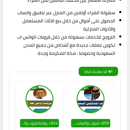
سهولة الشراء أونلاين من المنزل عبر تطبيق واتساب
الحصول على أموال من خلال بيع الاثاث المستعمل
والأدوات المنزلية
الترويج للخدمات بسهولة من خلال قروبات الواتس اب
تكوين علاقات جديدة مع أشخاص من جميع المدن
السعودية وخصوصا : مكة المكرمة وجدة
قد يعجبك ايضا
859+ قروب واتساب المتداولين السعوديين افضل قروب تداولات في السوق الأمريكية
854+ روابط قروب واتس اب فله قروبات الفله والوناسه وتحدي الضحك