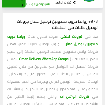
شارك الرابط
#قروبات بيع وشراء
0
(0)
973+ روابط جروب مندوبين توصيل عمان جروبات
توصيل طلبات في السلطنة
هنا في
سوف تجدون مئات
قروبات لينكي
روابط جروب
، جروب توصيل طلبات عمان افضل
مندوبين توصيل عمان
قروبات واتس مندوبين مسقط لتوصيل الطلبات إلى جميع
المدن العمانية - (
) وهي
Oman Delivery WhatsApp Groups
قروبات تسهل لك التواصل مع مندوبين من خلال تطبيق
الواتس اب حيث ان الكثير يرغب بالحصول على طلبات مثل :
اوجبات السريعة ، توصيل اغراض وغيرها حي اصبح بسهولة
الحصول على ارقام مندوبين توصيل طلبات من خلال الاشتراك
في
والتي ينضم إليها الكثير من
قروبات الواتس اب
الأشخاص للبحث عن ارقام واتس اب شركات توصيل الطلبات