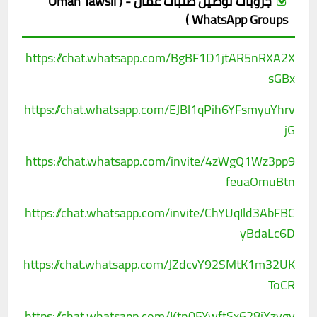
جروبات توصيل طلبات عمان - ( Oman Tawsil
WhatsApp Groups )
https://chat.whatsapp.com/BgBF1D1jtAR5nRXA2X
sGBx
https://chat.whatsapp.com/EJBl1qPih6YFsmyuYhrv
jG
https://chat.whatsapp.com/invite/4zWgQ1Wz3pp9
feuaOmuBtn
https://chat.whatsapp.com/invite/ChYUqIld3AbFBC
yBdaLc6D
https://chat.whatsapp.com/JZdcvY92SMtK1m32UK
ToCR
https://chat.whatsapp.com/Ktn05YwftSx628jXzvgv