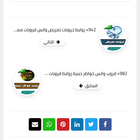
942+ روابط جروبات تمريض واتس قروبات ممرضات ورعاية صحية
التالي
982+ قروب واتس خواطر دينية روابط قروبات واتساب خاطرة اسلامية واقتباسات ملهمة
السابق