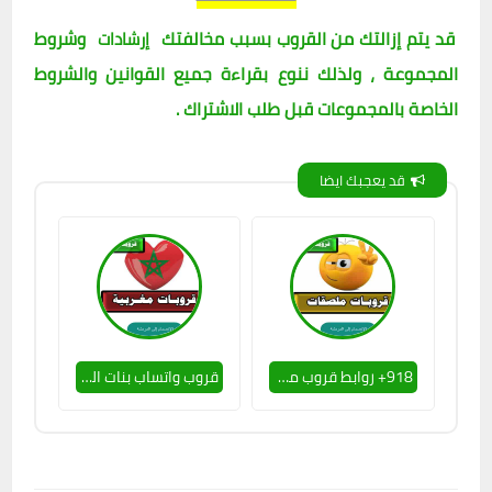
قد يتم إزالتك من القروب بسبب مخالفتك
وشروط
إرشادات
المجموعة ، ولذلك ننوع بقراءة جميع القوانين والشروط
الخاصة بالمجموعات قبل طلب الاشتراك .
قد يعجبك ايضا
918+ روابط قروب ملصقات واتساب افضل لينك جروب واتس ملصقات واستيكر 18 مصري
قروب واتساب بنات المغرب قروبات واتس بنات مغربيات للمراسلة الفورية