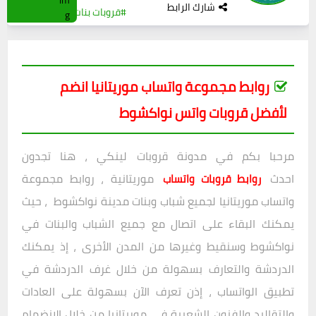
شارك الرابط
#قروبات بنات
0
(0)
روابط مجموعة واتساب موريتانيا انضم
لأفضل قروبات واتس نواكشوط
مرحبا بكم في مدونة قروبات لينكي ، هنا تجدون
احدث
موريتانية ، روابط مجموعة
روابط قروبات واتساب
واتساب موريتانيا لجميع شباب وبنات مدينة نواكشوط ، حيث
يمكنك البقاء على اتصال مع جميع الشباب والبنات في
نواكشوط وسنقيط وغيرها من المدن الأخرى ، إذ يمكنك
الدردشة والتعارف بسهولة من خلال غرف الدردشة في
تطبيق الواتساب ، إذن تعرف الآن بسهولة على العادات
والتقاليد والفنون الشعبية في موريتانيا من خلال الانضمام