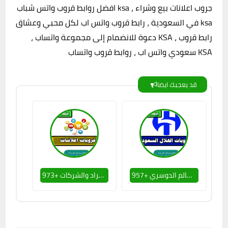
افضل روابط قروب واتس شباب ksa ، جروب اعلانات بيع وشراء
في السعودية ، رابط قروب واتس اب لكل محبي وعشاق ksa
، دعوة للانضمام إلى مجموعة واتساب KSA ، رابط قروب
سعودي واتس اب ، روابط قروب واتساب KSA
قد يعجبك ايضا
957+ روابط قروبات جماهير هلالية قروب الهلال واتساب لكل عشاق الزعيم ومحبي سالم الدوسري
973+ روابط قروب واتس اب للاعلانات قروبات واتساب السعودية اعلانات مجانية مبوبة للافراد والشركات