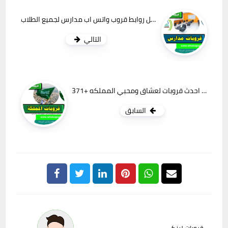
قائمة تضم افضل روابط قروب واتس اب مدارس لجميع الطلاب
التالي
371+ روابط قروب واتس المملكة احدث قروبات لعشاق ومحبي المملكه
السابق
قروبات لينكي